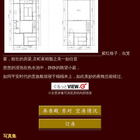
紫红格子，虫笼
窗，粗壮的房梁,京町家精髓之美一如往昔
悠悠的浸泡在热水池中，静静的眺望小庭，
如同平安时代的贵族般就寝于榻榻米上，如此美妙的夜晚岂能错过。
※全景录像可浏览房间内部情形
写真集