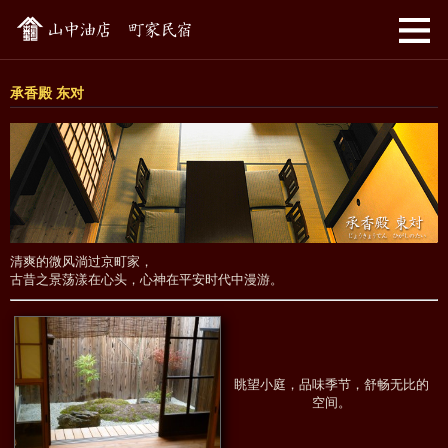
承香殿 东对
清爽的微风淌过京町家，
古昔之景荡漾在心头，心神在平安时代中漫游。
眺望小庭，品味季节，舒畅无比的
空间。