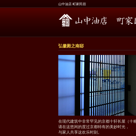
山中油店 町家民宿
弘徽殿之南邸
在现代建筑中非常罕见的京都十轩长屋（十
请在这悠闲的度过京都特有的美妙时光，
与家人共享这欢乐时刻。