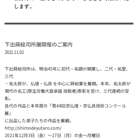
します。
下出蒔絵司所展開催のご案内
2021.11.02
下出蒔絵司所は、明治45年に初代・祐顕が開業し、二代・祐堂、
三代
・祐太郎が、仏壇・仏具 を中心に蒔絵業を展開。本年、祐太郎が
現代の名工(厚生労働大臣卓越 技能者)表彰を受け、三代連続の受
彰。
各代の作品と本年度の「第44回京仏壇・京仏具技術コンクール
展」
に出品した弟子たちの作品を展観。
http://shimodeyutaro.com/
2021年12月3日（金）～27日（月）の金～月曜日