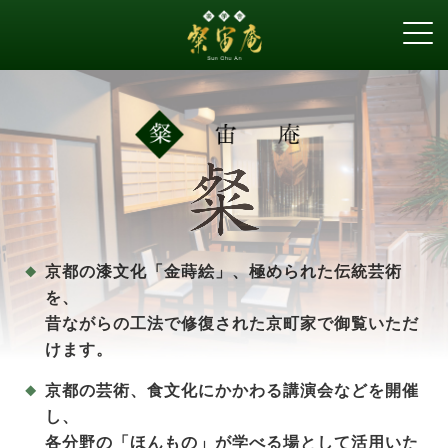
お知らせ
ギャラリー
アクセス
山中油店
町家ゲストハウス
綾綺殿
Facebook
京都の漆文化「金蒔絵」、極められた伝統芸術
を、
昔ながらの工法で修復された京町家で御覧いただ
けます。
京都の芸術、食文化にかかわる講演会などを開催
し、
各分野の「ほんもの」が学べる場として活用いた