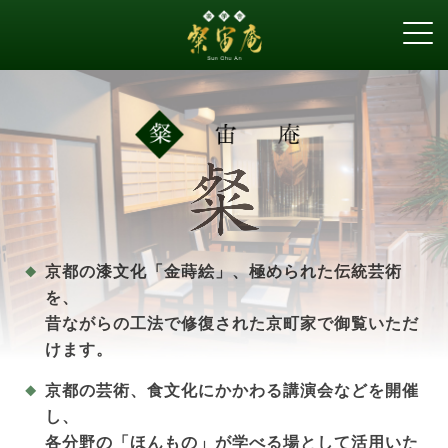
お知らせ
ギャラリー
アクセス
山中油店
町家ゲストハウス
綾綺殿
Facebook
京都の漆文化「金蒔絵」、極められた伝統芸術
を、
昔ながらの工法で修復された京町家で御覧いただ
けます。
京都の芸術、食文化にかかわる講演会などを開催
し、
各分野の「ほんもの」が学べる場として活用いた