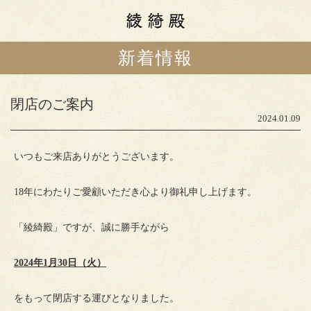
新着情報
カフェメニュー
本日の揚げ油
閉店のご案内
スタッフブログ
2024.01.09
ショップ情報
いつもご来店ありがとうございます。
アクセス
山中油店
18年にわたりご愛顧いただき心より御礼申し上げます。
町家ゲストハウス
粲宙庵
「綾綺殿」ですが、誠に勝手ながら
2024
年1月30日（火）
をもって閉店する運びとなりました。