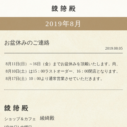
2019年8月
カフェメニュー
本日の揚げ油
お盆休みのご連絡
スタッフブログ
2019.08.05
ショップ情報
8月11日(日）～16日（金）までお盆休みを頂戴いたします。尚、
8月10日(土）は15：00ラストオーダー、16：00閉店となります。
アクセス
山中油店
8月17日(土）10：00より通常営業させていただきます。
町家ゲストハウス
粲宙庵
綾綺殿
ショップ＆カフェ