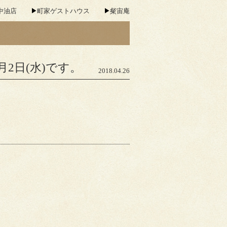
中油店
町家ゲストハウス
粲宙庵
2日(水)です。
2018.04.26