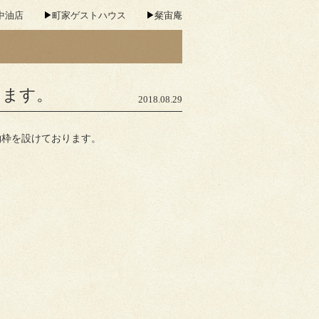
中油店
町家ゲストハウス
粲宙庵
します。
2018.08.29
約枠を設けております。