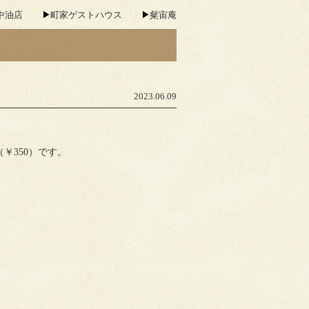
中油店
町家ゲストハウス
粲宙庵
2023.06.09
￥350）です。