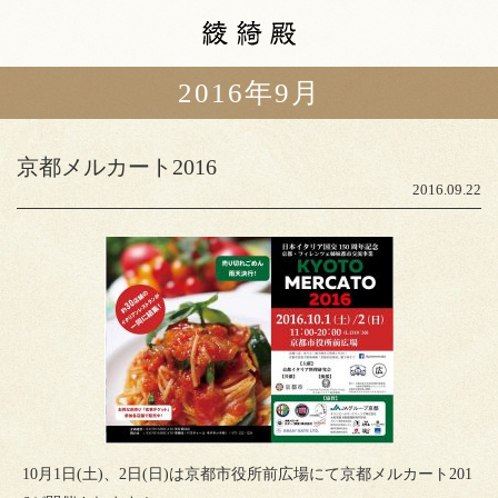
2016年9月
カフェメニュー
本日の揚げ油
京都メルカート2016
スタッフブログ
2016.09.22
ショップ情報
アクセス
山中油店
町家ゲストハウス
粲宙庵
10月1日(土)、2日(日)は京都市役所前広場にて京都メルカート201