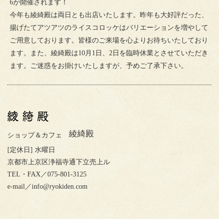
6が開催されます！
今年も綾綺殿は両日とも出店いたします。昨年も大好評だった、
揚げたてアツアツのライスコロッケはバリエーションを増やして
ご用意しております。皆様のご来場を心よりお待ちいたしており
ます。また、綾綺殿は10月1日、2日を臨時休業とさせていただき
ます。ご迷惑をお掛けいたしますが、予めご了承下さい。
綾綺殿
ショップ＆カフェ
[定休日] 水曜日
京都市上京区浄福寺通下立売上ル
TEL・FAX／075-801-3125
e-mail／
info@ryokiden.com