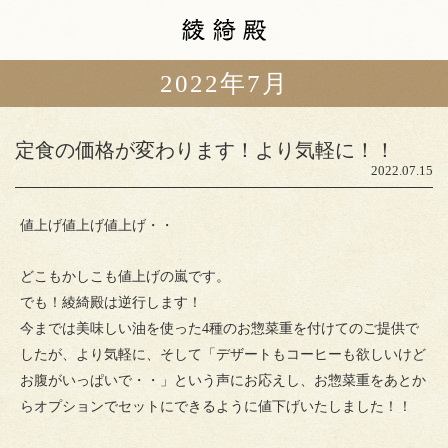
2022年7月
カフェメニュー
本日の揚げ油
定食の価格が変わります！より気軽に！！
スタッフブログ
2022.07.15
ショップ情報
値上げ値上げ値上げ・・
アクセス
山中油店
どこもかしこも値上げの嵐です。
町家ゲストハウス
粲宙庵
でも！綾綺殿は逆行します！
今までは美味しい油を使った4種のお惣菜重を付けてのご提供で
したが、より気軽に、そして「デザートもコーヒーも欲しいけど
お腹がいっぱいで・・」という声にお応えし、お惣菜重をあとか
らオプションでセットにできるように値下げいたしました！！