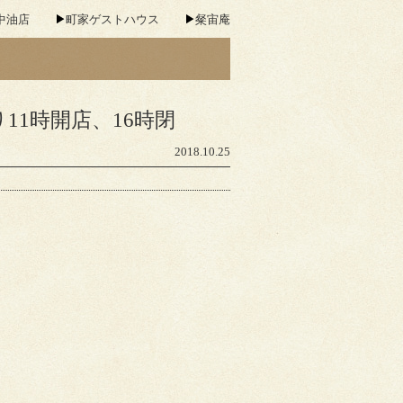
中油店
町家ゲストハウス
粲宙庵
11時開店、16時閉
2018.10.25