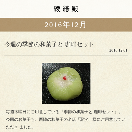
2016年12月
カフェメニュー
本日の揚げ油
今週の季節の和菓子と 珈琲セット
スタッフブログ
2016.12.01
ショップ情報
アクセス
山中油店
町家ゲストハウス
粲宙庵
毎週木曜日にご用意している『
季節の和菓子
と 珈琲
セット
』。
今回のお菓子も、西陣の
和菓子
の名店「聚洸」様にご用意してい
ただき ました。